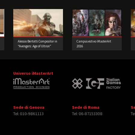
Alessio Bertotti Compositor in
Campus estivo iMasterArt
“Avengers: Age of Ultron”
2016
Universo iMasterArt
Sede di Genova
Sede di Roma
S
Tel: 010-9861113
Tel: 06-87153308
Te