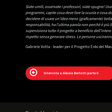
Siate umili, osservate i professori, siate spugne! U
programmi, capite cosa deve fare la scuola e cosa dove
decidere di usare un'idea meno (graficamente) bella,
responsabilità, ha l'ultima parola non perchè è più b
supervisiona tutto il progetto a beneficio dell’intero 
rispetto senza generare stress. Le persone uscirann
Gabriele Votta - leader per il Progetto Enki del Mas
Intervista a Alessio Bertotti parte II