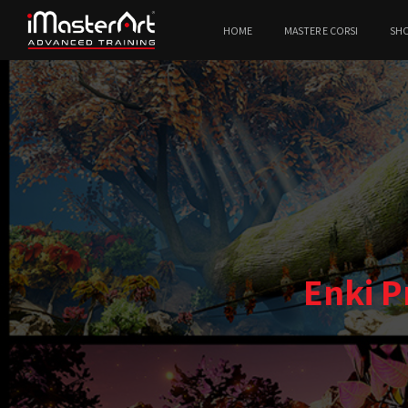
HOME
MASTER E CORSI
SH
Enki P