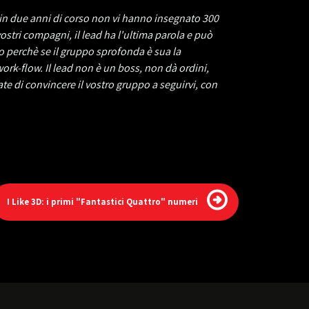
e in due anni di corso non vi hanno insegnato 300
vostri compagni, il lead ha l'ultima parola e può
o perchè se il gruppo sprofonda è sua la
work-flow. Il lead non è un boss, non dà ordini,
cate di convincere il vostro gruppo a seguirvi, con
I Like 3D: i primi "Fantastici Quattro" numeri