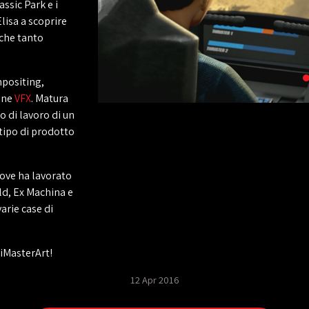
assic Park e i
lisa a scoprire
 che tanto
mpositing,
line
VFX
. Matura
o di lavoro di un
tipo di prodotto
dove ha lavorato
ld, Ex Machina e
varie case di
iMasterArt!
12 Apr 2016