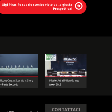
Gigi Piras: lo spazio scenico visto dalla giusta
Prospettiva!
Rogue One: A Star Wars Story
iMasterArt al Milan Games
– Parte Seconda
Week 2015
CONTATTACI