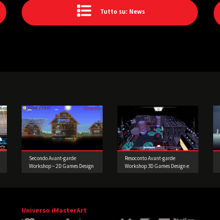
Tutto su: News
Secondo Avant-garde
Resoconto Avant-garde
Workshop – 2D Games Design
Workshop 3D Games Design e
e Prototipazione. Realizzate
Prototipazione
il vostro videogioco!
Universo iMasterArt