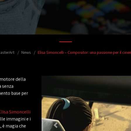
MasterArt
News
Elisa Simoncelli – Compositor: una passione per il cin
l motore della
a senza
emento base per
Elisa Simoncelli
lle immagini e i
si, è magia che