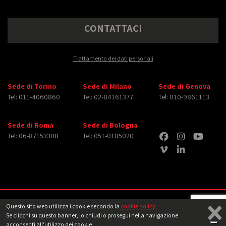
CONTATTACI
Trattamento dei dati personali
Sede di Torino
Sede di Milano
Sede di Genova
Tel: 011-4060860
Tel: 02-84161377
Tel: 010-9861113
Sede di Roma
Sede di Bologna
Tel: 06-87153308
Tel: 051-0185020
×
Copyright © 2026 iMasterArt S.r.l. ‐ All rights reserved. Tutti i diritti relativi ad
Questo sito web utilizza i cookie secondo la
cookie policy
.
immagini e video pubblicati sono dei rispettivi
aventi diritto
‐
Note legali
Se clicchi su questo banner, lo chiudi o prosegui nella navigazione
acconsenti all'utilizzo dei cookie.