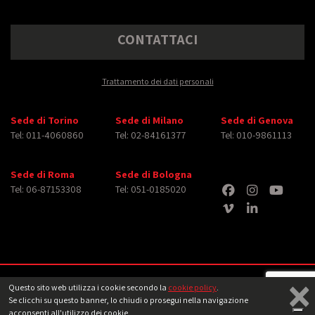
CONTATTACI
Trattamento dei dati personali
Sede di Torino
Sede di Milano
Sede di Genova
Tel: 011-4060860
Tel: 02-84161377
Tel: 010-9861113
Sede di Roma
Sede di Bologna
Tel: 06-87153308
Tel: 051-0185020
×
Copyright © 2026 iMasterArt S.r.l. ‐ All rights reserved. Tutti i diritti relativi ad
Questo sito web utilizza i cookie secondo la
cookie policy
.
immagini e video pubblicati sono dei rispettivi
aventi diritto
‐
Note legali
Se clicchi su questo banner, lo chiudi o prosegui nella navigazione
acconsenti all'utilizzo dei cookie.