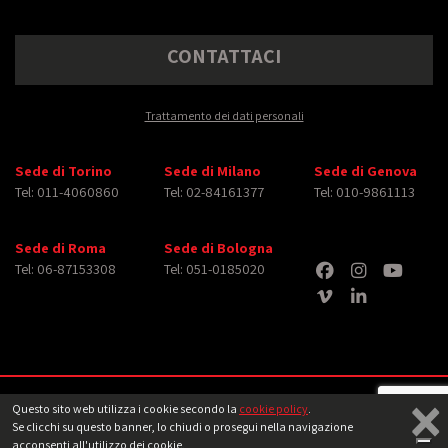
CONTATTACI
Trattamento dei dati personali
Sede di Torino
Sede di Milano
Sede di Genova
Tel: 011-4060860
Tel: 02-84161377
Tel: 010-9861113
Sede di Roma
Sede di Bologna
Tel: 06-87153308
Tel: 051-0185020
×
Copyright © 2026 iMasterArt S.r.l. ‐ All rights reserved. Tutti i diritti relativi ad
Questo sito web utilizza i cookie secondo la
cookie policy
.
immagini e video pubblicati sono dei rispettivi
aventi diritto
‐
Note legali
Se clicchi su questo banner, lo chiudi o prosegui nella navigazione
acconsenti all'utilizzo dei cookie.