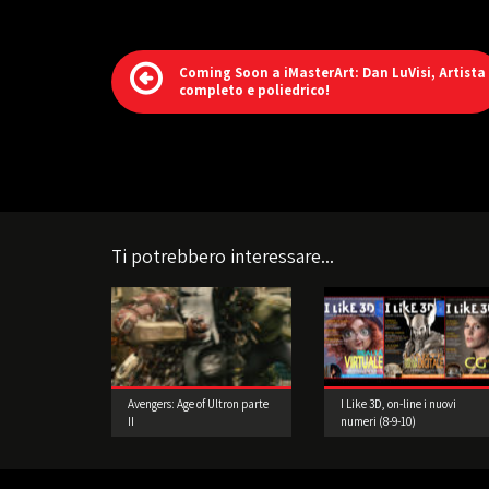
Coming Soon a iMasterArt: Dan LuVisi, Artista
completo e poliedrico!
Ti potrebbero interessare...
Avengers: Age of Ultron parte
I Like 3D, on-line i nuovi
II
numeri (8-9-10)