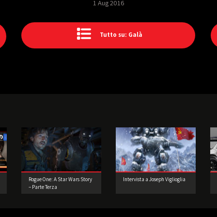
1 Aug 2016
Tutto su: Galà
Rogue One: A Star Wars Story
Intervista a Joseph Viglioglia
– Parte Terza