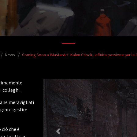
News
Coming Soon a iMasterArt: Kalen Chock, infinita passione per la 
ssimamente
i colleghi.
mane meravigliati
gini e gestire
 ciò che è
nza, lo attrae