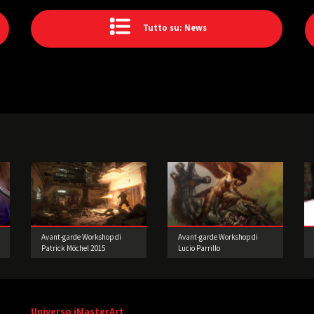
Tutto su: News
Avant-garde Workshop di
Avant-garde Workshop di
Patrick Möchel 2015
Lucio Parrillo
Universo iMasterArt