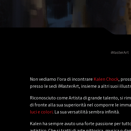
iMasterArt
Non vediamo l'ora di incontrare
Kalen Chock
, pro
presso le sedi iMasterArt, insieme a altri suoi illustr
Riconosciuto come Artista di grande talento, si ri
di fronte alla sua superiorità nel comporre le imma
luci e colori
. La sua versatilità sembra infinità.
Kalen ha sempre avuto una forte passione per tutto
artistico. Che si tratti di arte pittorica, musica o da