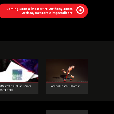
Coming Soon a iMasterArt: Anthony Jones,
Artista, mentore e imprenditore!
iMasterArt al Milan Games
Roberto Ciriaco – 3D Artist
Week 2018