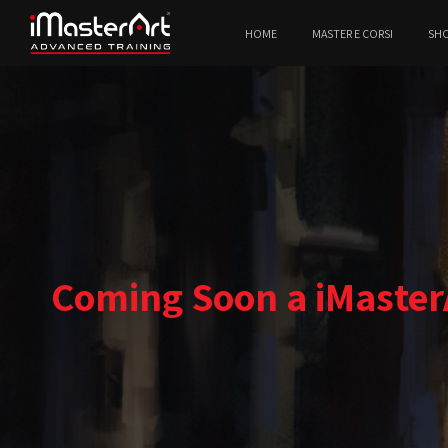
HOME
MASTER E CORSI
SH
Coming Soon a iMasterA