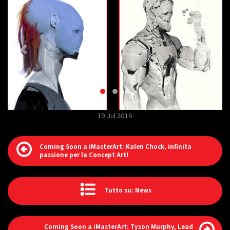
19 Jul 2016
Coming Soon a iMasterArt: Kalen Chock, infinita
passione per la Concept Art!
Tutto su: News
Coming Soon a iMasterArt: Tyson Murphy, Lead