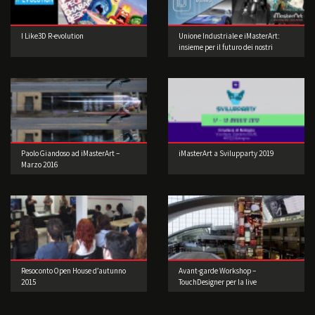
I Like3D R-evolution
Unione Industriale e iMasterArt:
insieme per il futuro dei nostri
studenti.
Paolo Giandoso ad iMasterArt –
iMasterArt a Svilupparty 2019
Marzo 2016
Resoconto Open House d’autunno
Avant-garde Workshop –
2015
TouchDesigner per la live
performance