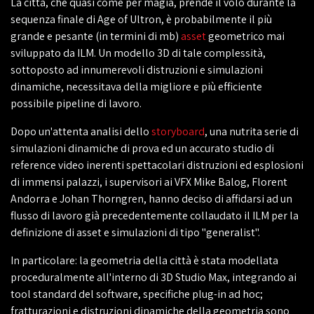
La città, che quasi come per magia, prende il volo durante la
sequenza finale di Age of Ultron, è probabilmente il più
grande e pesante (in termini di mb)
asset
geometrico mai
sviluppato da ILM. Un modello 3D di tale complessità,
sottoposto ad innumerevoli distruzioni e simulazioni
dinamiche, necessitava della migliore e più efficiente
possibile pipeline di lavoro.
Dopo un'attenta analisi dello
storyboard
, una nutrita serie di
simulazioni dinamiche di prova ed un accurato studio di
reference video inerenti spettacolari distruzioni ed esplosioni
di immensi palazzi, i supervisori ai VFX Mike Balog, Florent
Andorra e Johan Thorngren, hanno deciso di affidarsi ad un
flusso di lavoro già precedentemente collaudato il ILM per la
definizione di asset e simulazioni di tipo "generalist".
In particolare: la geometria della città è stata modellata
proceduralmente all'interno di 3D Studio Max, integrando ai
tool standard del software, specifiche plug-in ad hoc;
fratturazioni e distruzioni dinamiche della geometria sono