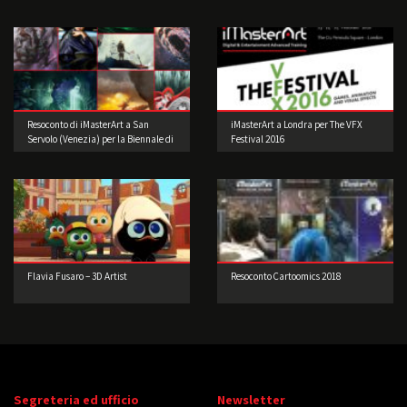
Resoconto di iMasterArt a San
iMasterArt a Londra per The VFX
Servolo (Venezia) per la Biennale di
Festival 2016
Architettura!
Flavia Fusaro – 3D Artist
Resoconto Cartoomics 2018
Segreteria ed ufficio
Newsletter