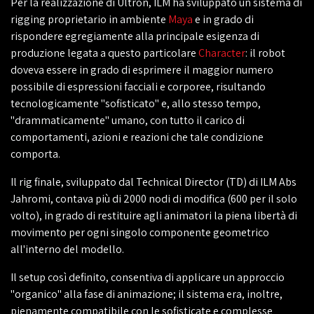
Per la realizzazione di Ultron, ILM ha sviluppato un sistema di
rigging proprietario in ambiente
Maya
e in grado di
rispondere egregiamente alla principale esigenza di
produzione legata a questo particolare
Character
: il robot
doveva essere in grado di esprimere il maggior numero
possibile di espressioni facciali e corporee, risultando
tecnologicamente "sofisticato" e, allo stesso tempo,
"drammaticamente" umano, con tutto il carico di
comportamenti, azioni e reazioni che tale condizione
comporta.
Il rig finale, sviluppato dal Technical Director (TD) di ILM Abs
Jahromi, contava più di 2000 nodi di modifica (600 per il solo
volto), in grado di restituire agli animatori la piena libertà di
movimento per ogni singolo componente geometrico
all'interno del modello.
Il setup così definito, consentiva di applicare un approccio
"organico" alla fase di animazione; il sistema era, inoltre,
pienamente compatibile con le sofisticate e complesse