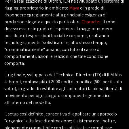
Per la realizzazione di Ultron, ILM ha sviluppato un sistema di
rigging proprietario in ambiente
Maya
e in grado di
rispondere egregiamente alla principale esigenza di
produzione legata a questo particolare
Character
: il robot
doveva essere in grado di esprimere il maggior numero
possibile di espressioni facciali e corporee, risultando
tecnologicamente "sofisticato" e, allo stesso tempo,
"drammaticamente" umano, con tutto il carico di
comportamenti, azioni e reazioni che tale condizione
comporta.
Il rig finale, sviluppato dal Technical Director (TD) di ILM Abs
Jahromi, contava più di 2000 nodi di modifica (600 per il solo
volto), in grado di restituire agli animatori la piena libertà di
movimento per ogni singolo componente geometrico
all'interno del modello.
Il setup così definito, consentiva di applicare un approccio
"organico" alla fase di animazione; il sistema era, inoltre,
pienamente compatibile con le sofisticate e complesse