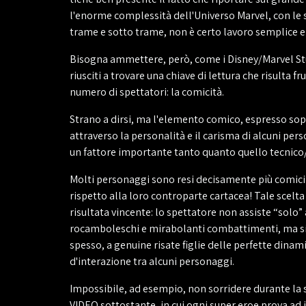
l'enorme complessità dell'Universo Marvel, con le s
trame e sotto trame, non è certo lavoro semplice e
Bisogna ammettere, però, come i Disney/Marvel St
riusciti a trovare una chiave di lettura che risulta fr
numero di spettatori: la comicità.
Strano a dirsi, ma l'elemento comico, espresso sop
attraverso la personalità e il carisma di alcuni per
un fattore importante tanto quanto quello tecnico/
Molti personaggi sono resi decisamente più comici 
rispetto alla loro controparte cartacea! Tale scelta s
risultata vincente: lo spettatore non assiste “solo” 
rocamboleschi e mirabolanti combattimenti, ma si
spesso, a genuine risate figlie delle perfette dinam
d'interazione tra alcuni personaggi.
Impossibile, ad esempio, non sorridere durante la
VIDEO sottostante, in cui ogni super eroe prova a