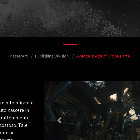
iMasterArt
Publishing Division
Avengers: Age of Ultron Parte I
nimento mirabile
uto nascere in
intrattenimento
 costoso. Tale
opre un