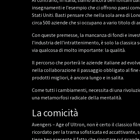
Al contrario, in Italia, siamo ancora ben lontani dal
insegnamenti e l'esempio che ci offrono paesi co
Stati Uniti. Basti pensare che nella sola area di Lon
circa 500 aziende che si occupano a vario titolo di 
Con queste premesse, la mancanza di fondi e inves
l'industria dell'intrattenimento, è solo la classica 
via qualcosa di molto importante: la qualità.
Il percorso che porterà le aziende italiane ad evolve
nella collaborazione il passaggio obbligato al fine 
prodotti migliori, è ancora lungo e in salita.
Come tutti i cambiamenti, necessita di una rivoluzio
una metamorfosi radicale della mentalità.
La comicità
Avengers – Age of Ultron, non è certo il classico fi
ricordato per la trama sofisticata ed accattivante, s
tiene ben presente il fatto che riportare sul grand