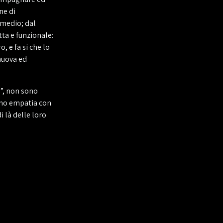
ne di
 medio; dal
tta e funzionale:
, e fa si che lo
 nuova ed
”, non sono
ano empatia con
i là delle loro