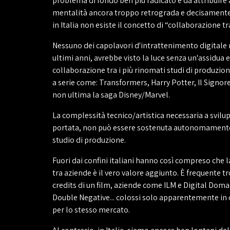
problema di fondo ben più radicato e da attribuire
mentalità ancora troppo retrograda e decisament
in Italia non esiste il concetto di “collaborazione tr
Nessuno dei capolavori d'intrattenimento digitale r
ultimi anni, avrebbe visto la luce senza un'assidua
collaborazione tra i più rinomati studi di produzio
a serie come: Transformers, Harry Potter, Il Signore
non ultima la saga Disney/Marvel.
La complessità tecnico/artistica necessaria a svilup
portata, non può essere sostenuta autonomament
studio di produzione.
Fuori dai confini italiani hanno così compreso che 
tra aziende è il vero valore aggiunto. È frequente tr
credits di un film, aziende come ILM e Digital Dom
Double Negative... colossi solo apparentemente in
per lo stesso mercato.