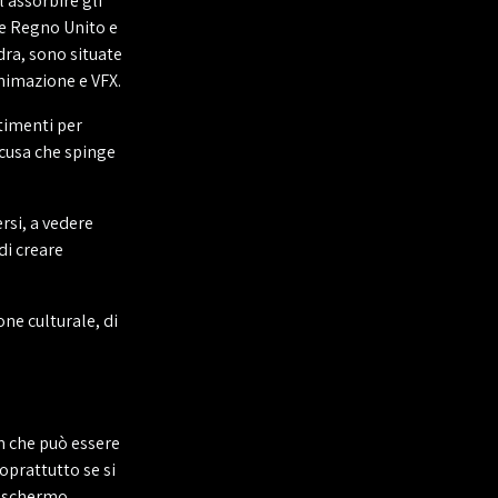
l'assorbire gli
me Regno Unito e
dra, sono situate
animazione e VFX.
timenti per
scusa che spinge
rsi, a vedere
di creare
ne culturale, di
lm che può essere
oprattutto se si
e schermo