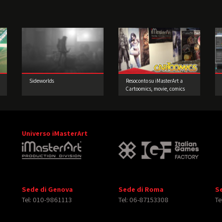
Sideworlds
Resoconto su iMasterArt a
Cartoomics, movie, comics
and games 2016
Universo iMasterArt
Sede di Genova
Sede di Roma
S
Tel: 010-9861113
Tel: 06-87153308
Te