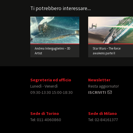
Ti potrebbero interessare...
Andrea Interguglielmi – 3D
Star Wars – The force
Artist
awakens parte II
Segreteria ed ufficio
Newsletter
Lunedì - Venerdì
Resta aggiornato!
09:30-13:30 15:00-18:30
ISCRIVITI
Sede di Torino
Sede di Milano
Tel: 011-4060860
Tel: 02-84161377