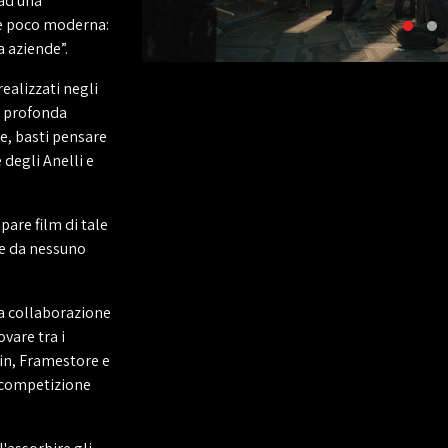
 ad una
e poco moderna:
a aziende”.
ealizzati negli
 e profonda
ne, basti pensare
 degli Anelli e
pare film di tale
e da nessuno
la collaborazione
ovare tra i
ain, Framestore e
 competizione