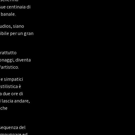
ue centinaia di
 banale.
udios, siano
uibile per un gran
rattutto
sonaggi, diventa
artistico.
e simpatici
tilistica è
a due ore di
 lascia andare,
iche
 sequenza del
d impugnare ed