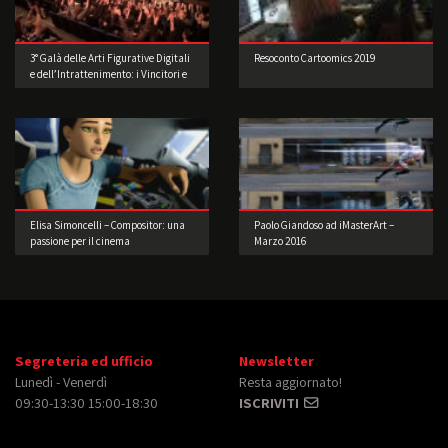
3° Galà delle Arti Figurative Digitali
Resoconto Cartoomics 2019
e dell’Intrattenimento: i Vincitori e
le foto della festa
Elisa Simoncelli – Compositor: una
Paolo Giandoso ad iMasterArt –
passione per il cinema
Marzo 2016
Segreteria ed ufficio
Newsletter
Lunedì - Venerdì
Resta aggiornato!
09:30-13:30 15:00-18:30
ISCRIVITI