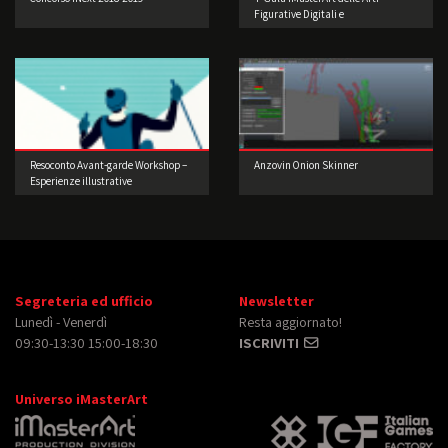
Figurative Digitali e
dell’Intrattenimento: Accendiamo i
motori.
Resoconto Avant-garde Workshop –
Anzovin Onion Skinner
Esperienze illustrative
d’oltreoceano di Joey Guidone
Segreteria ed ufficio
Newsletter
Lunedì - Venerdì
Resta aggiornato!
09:30-13:30 15:00-18:30
ISCRIVITI
Universo iMasterArt