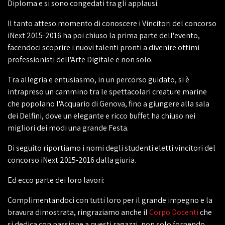
Diploma e si sono congedati tra gli applausi.
Il tanto atteso momento di conoscere i Vincitori del concorso
iNext 2015-2016 ha poi chiuso la prima parte dell'evento,
facendoci scoprire i nuovi talenti pronti a divenire ottimi
professionisti dell'Arte Digitale e non solo.
Tra allegria e entusiasmo, in un percorso guidato, si è
intrapreso un cammino tra le spettacolari creature marine
che popolano l'Acquario di Genova, fino a giungere alla sala
dei Delfini, dove un elegante e ricco buffet ha chiuso nei
migliori dei modi una grande Festa.
Di seguito riportiamo i nomi degli studenti eletti vincitori del
concorso iNext 2015-2016 dalla giuria.
Ed ecco parte dei loro lavori:
Complimentandoci con tutti loro per il grande impegno e la
bravura dimostrata, ringraziamo anche il
Corpo Docenti
che
si dedica con passione a questi ragazzi, non solo fornendo