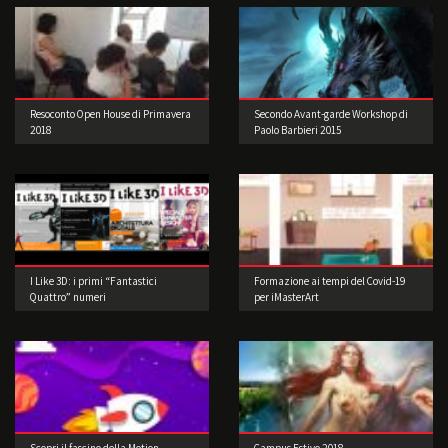
Resoconto Open House di Primavera
Secondo Avant-garde Workshop di
2018
Paolo Barbieri 2015
I Like 3D: i primi “Fantastici
Formazione ai tempi del Covid-19
Quattro” numeri
per iMasterArt
Scopri il fascino della Motion
Campus Estivo 2018