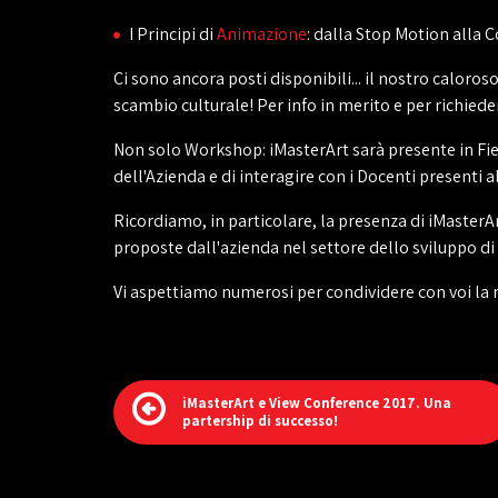
I Principi di
Animazione
: dalla Stop Motion alla 
Ci sono ancora posti disponibili... il nostro caloros
scambio culturale! Per info in merito e per richie
Non solo Workshop: iMasterArt sarà presente in Fier
dell'Azienda e di interagire con i Docenti presenti a
Ricordiamo, in particolare, la presenza di iMasterA
proposte dall'azienda nel settore dello sviluppo di
Vi aspettiamo numerosi per condividere con voi la n
iMasterArt e View Conference 2017. Una
partership di successo!