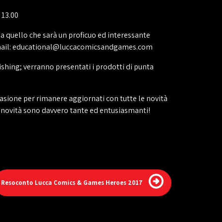
 13.00
te a quello che sarà un proficuo ed interessante
zo e-mail: educational@luccacomicsandgames.com
ishing; verranno presentati i prodotti di punta
casione per rimanere aggiornati con tutte le novità
e novità sono davvero tante ed entusiasmanti!
Resoconto Lucca Comics & Games Heroes 2017