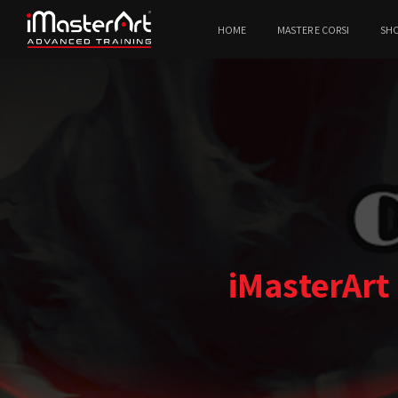
HOME
MASTER E CORSI
SH
iMasterArt