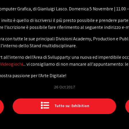
Computer Grafica, di Gianluigi Lasco. Domenica 5 Novembre | 11.00 –
o invito è quello di iscriversi il più presto possibile e prendere par
dere l'iscrizione è possibile fare riferimento al seguente indiriz
a con tutte le sue principali Divisioni Academy, Production e Publ
ll'interno dello Stand multidisciplinare.
rt all'interno dell'Area di Svilupparty: una nuova ed imperdibile oc
Videogiochi
... vi consigliamo di non mancare all'appuntamento: l
ostra passione per l'Arte Digitale!
26 Oct 2017
Tutto su: Exhibition