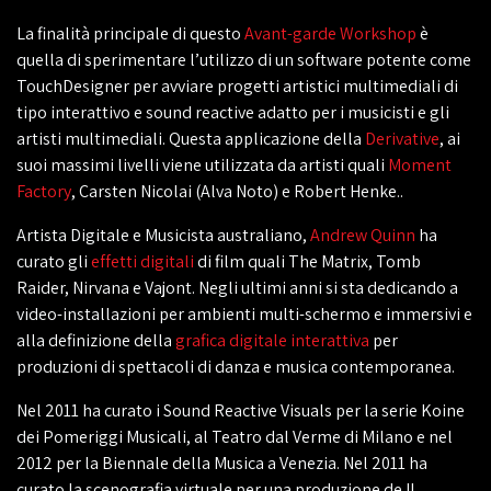
La finalità principale di questo
Avant-garde Workshop
è
quella di sperimentare l’utilizzo di un software potente come
TouchDesigner per avviare progetti artistici multimediali di
tipo interattivo e sound reactive adatto per i musicisti e gli
artisti multimediali. Questa applicazione della
Derivative
, ai
suoi massimi livelli viene utilizzata da artisti quali
Moment
Factory
, Carsten Nicolai (Alva Noto) e Robert Henke..
Artista Digitale e Musicista australiano,
Andrew Quinn
ha
curato gli
effetti digitali
di film quali The Matrix, Tomb
Raider, Nirvana e Vajont. Negli ultimi anni si sta dedicando a
video-installazioni per ambienti multi-schermo e immersivi e
alla definizione della
grafica digitale interattiva
per
produzioni di spettacoli di danza e musica contemporanea.
Nel 2011 ha curato i Sound Reactive Visuals per la serie Koine
dei Pomeriggi Musicali, al Teatro dal Verme di Milano e nel
2012 per la Biennale della Musica a Venezia. Nel 2011 ha
curato la scenografia virtuale per una produzione de Il