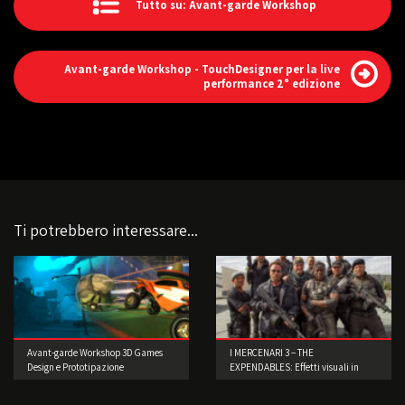
Tutto su: Avant-garde Workshop
Avant-garde Workshop - TouchDesigner per la live
performance 2° edizione
Ti potrebbero interessare...
Avant-garde Workshop 3D Games
I MERCENARI 3 – THE
Design e Prototipazione
EXPENDABLES: Effetti visuali in
scene reali