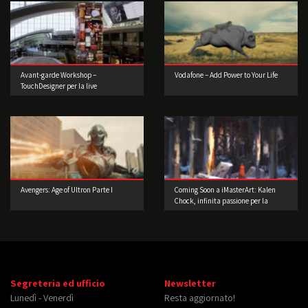
Avant-garde Workshop –
Vodafone – Add Power to Your Life
TouchDesigner per la live
performance 2° edizione
Avengers: Age of Ultron Parte I
Coming Soon a iMasterArt: Kalen
Chock, infinita passione per la
Concept Art!
Segreteria ed ufficio
Newsletter
Lunedì - Venerdì
Resta aggiornato!