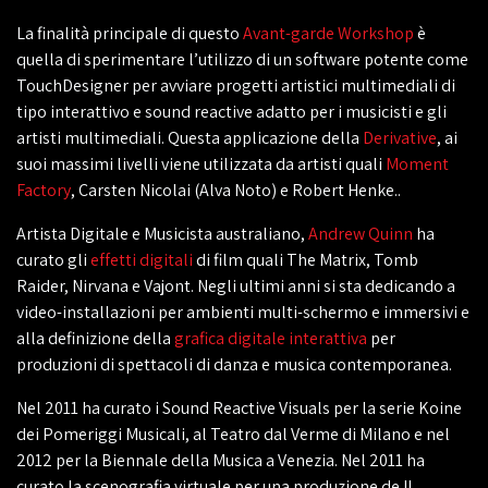
La finalità principale di questo
Avant-garde Workshop
è
quella di sperimentare l’utilizzo di un software potente come
TouchDesigner per avviare progetti artistici multimediali di
tipo interattivo e sound reactive adatto per i musicisti e gli
artisti multimediali. Questa applicazione della
Derivative
, ai
suoi massimi livelli viene utilizzata da artisti quali
Moment
Factory
, Carsten Nicolai (Alva Noto) e Robert Henke..
Artista Digitale e Musicista australiano,
Andrew Quinn
ha
curato gli
effetti digitali
di film quali The Matrix, Tomb
Raider, Nirvana e Vajont. Negli ultimi anni si sta dedicando a
video-installazioni per ambienti multi-schermo e immersivi e
alla definizione della
grafica digitale interattiva
per
produzioni di spettacoli di danza e musica contemporanea.
Nel 2011 ha curato i Sound Reactive Visuals per la serie Koine
dei Pomeriggi Musicali, al Teatro dal Verme di Milano e nel
2012 per la Biennale della Musica a Venezia. Nel 2011 ha
curato la scenografia virtuale per una produzione de Il