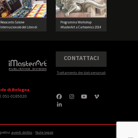
Resoconto Salone
Programma Workshop
Internazionale del Libro di
iMasterArt a Cartoomics 2014
Torino 2017
CONTATTACI
Trattamento dei dati personali
ede di Bologna
l: 051-0185020
spettivi
aventi diritto
‐
Note legali