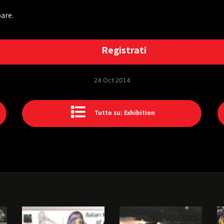
are.
Registrati
24 Oct 2014
Tutto su: Exhibition