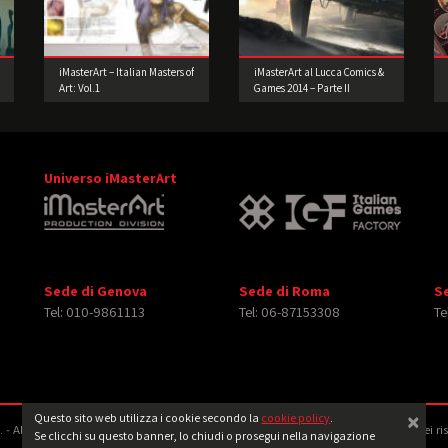
iMasterArt – Italian Masters of
iMasterArt al Lucca Comics &
Art: Vol.1
Games 2014 – Parte II
Universo iMasterArt
Sede di Genova
Sede di Roma
S
Tel: 010-9861113
Tel: 06-87153308
Te
×
Questo sito web utilizza i cookie secondo la
cookie policy
.
‐ All rights reserved. Tutti i diritti relativi ad immagini e video pubblicati sono dei ri
Se clicchi su questo banner, lo chiudi o prosegui nella navigazione