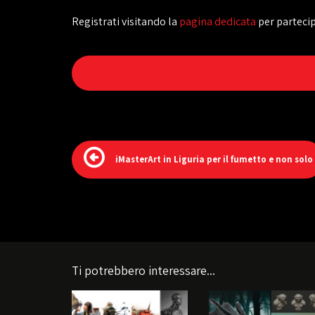
Registrati visitando la
pagina dedicata
per partecip
iMasterArt in Liguria per il fumetto e non solo
Ti potrebbero interessare...