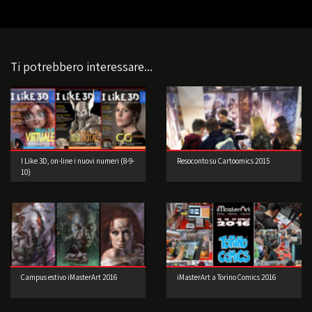
Ti potrebbero interessare...
I Like 3D, on-line i nuovi numeri (8-9-
Resoconto su Cartoomics 2015
10)
Campus estivo iMasterArt 2016
iMasterArt a Torino Comics 2016