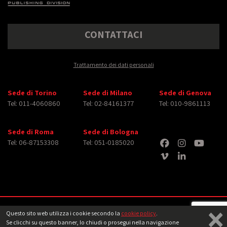
CONTATTACI
Trattamento dei dati personali
Sede di Torino
Sede di Milano
Sede di Genova
Tel: 011-4060860
Tel: 02-84161377
Tel: 010-9861113
Sede di Roma
Sede di Bologna
Tel: 06-87153308
Tel: 051-0185020
×
Copyright © 2026 iMasterArt S.r.l. ‐ All rights reserved. Tutti i diritti relativi ad
Questo sito web utilizza i cookie secondo la
cookie policy
.
immagini e video pubblicati sono dei rispettivi
aventi diritto
‐
Note legali
Se clicchi su questo banner, lo chiudi o prosegui nella navigazione