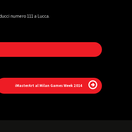
ducci numero 111 a Lucca.
iMasterArt al Milan Games Week 2014