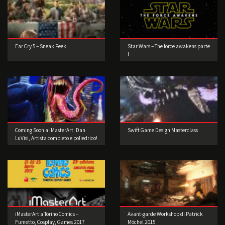
Far Cry 5 – Sneak Peek
Star Wars – The force awakens parte
I
Coming Soon a iMasterArt: Dan
Swift Game Design Masterclass
LuVisi, Artista completo e poliedrico!
iMasterArt a Torino Comics –
Avant-garde Workshop di Patrick
Fumetto, Cosplay, Games 2017
Möchel 2015