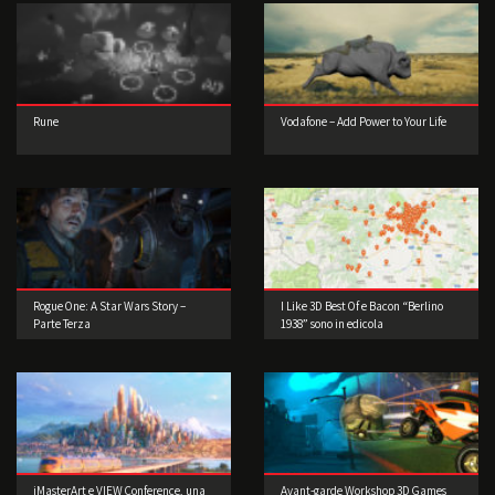
Rune
Vodafone – Add Power to Your Life
Rogue One: A Star Wars Story –
I Like 3D Best Of e Bacon “Berlino
Parte Terza
1938” sono in edicola
iMasterArt e VIEW Conference, una
Avant-garde Workshop 3D Games