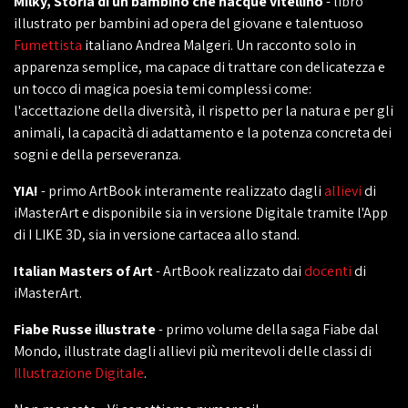
Milky, Storia di un bambino che nacque vitellino
- libro
illustrato per bambini ad opera del giovane e talentuoso
Fumettista
italiano Andrea Malgeri. Un racconto solo in
apparenza semplice, ma capace di trattare con delicatezza e
un tocco di magica poesia temi complessi come:
l'accettazione della diversità, il rispetto per la natura e per gli
animali, la capacità di adattamento e la potenza concreta dei
sogni e della perseveranza.
YIA!
- primo ArtBook interamente realizzato dagli
allievi
di
iMasterArt e disponibile sia in versione Digitale tramite l'App
di I LIKE 3D, sia in versione cartacea allo stand.
Italian Masters of Art
- ArtBook realizzato dai
docenti
di
iMasterArt.
Fiabe Russe illustrate
- primo volume della saga Fiabe dal
Mondo, illustrate dagli allievi più meritevoli delle classi di
Illustrazione Digitale
.