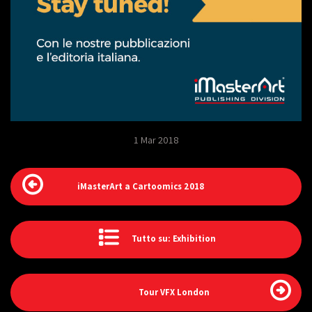
1 Mar 2018
iMasterArt a Cartoomics 2018
Tutto su: Exhibition
Tour VFX London