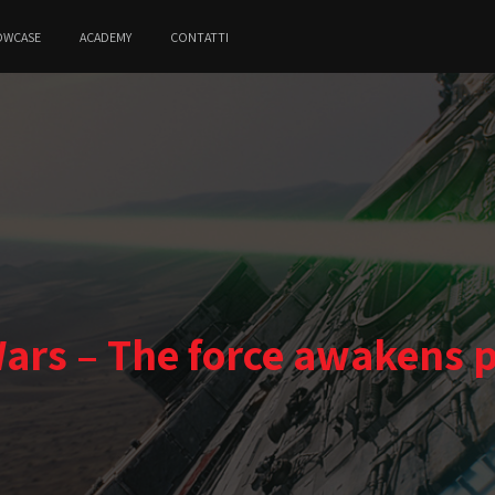
OWCASE
ACADEMY
CONTATTI
ars – The force awakens p