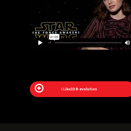
I Like3D R-evolution