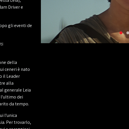
essa Leia),
dam Driver e
opo gli eventi de
ti
one della
ui ceneri è nato
o il Leader
re alla
al generale Leia
l'ultimo dei
arito da tempo.
ui l'unica
sia. Per trovarlo,