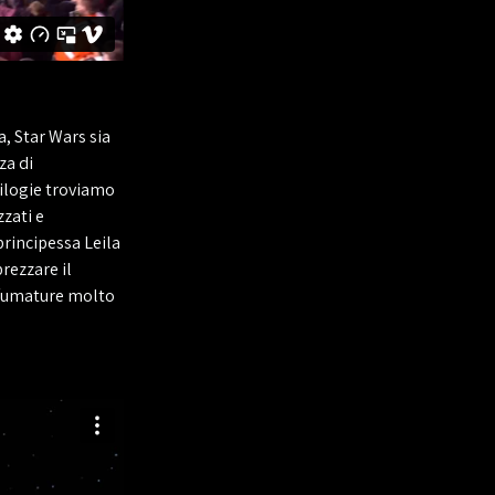
a, Star Wars sia
za di
rilogie troviamo
zzati e
rincipessa Leila
rezzare il
 sfumature molto