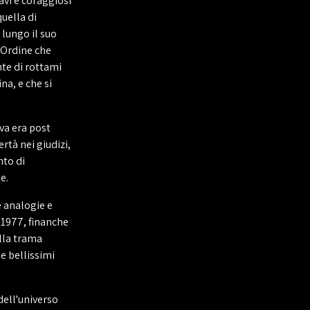
avi e coraggiosi
uella di
 lungo il suo
 Ordine che
nte di rottami
a, e che si
ova era post
ertà nei giudizi,
nto di
e.
e analogie e
l 1977, finanche
lla trama
e bellissimi
dell'universo