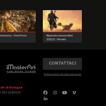
Anomalisa – Parte Prima
Resoconto concorso iNext
2020/21 – Winners
CONTATTACI
Trattamento dei dati personali
ede di Bologna
l: 051-0185020