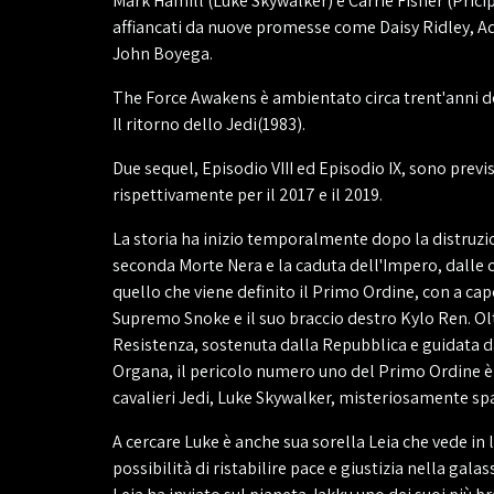
Mark Hamill (Luke Skywalker) e Carrie Fisher (Pricip
affiancati da nuove promesse come Daisy Ridley, A
John Boyega.
The Force Awakens è ambientato circa trent'anni d
Il ritorno dello Jedi(1983).
Due sequel, Episodio VIII ed Episodio IX, sono previs
rispettivamente per il 2017 e il 2019.
La storia ha inizio temporalmente dopo la distruzi
seconda Morte Nera e la caduta dell'Impero, dalle c
quello che viene definito il Primo Ordine, con a cap
Supremo Snoke e il suo braccio destro Kylo Ren. Olt
Resistenza, sostenuta dalla Repubblica e guidata d
Organa, il pericolo numero uno del Primo Ordine è 
cavalieri Jedi, Luke Skywalker, misteriosamente sp
A cercare Luke è anche sua sorella Leia che vede in l
possibilità di ristabilire pace e giustizia nella galas