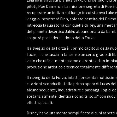
Leia ha inviato sul pianeta Jakku uno dei suoi più br
piloti, Poe Dameron. La missione segreta di Poe è q
recuperare un indizio sul luogo in cui si trova Luke e
viaggio incontrerà Finn, soldato pentito del Primo
intreccia la sua storia con quella di Rey, una merca
del pianeta desertico Jakku abbandonata da bambin
scoprirà possedere il dono della Forza.
Il risveglio della Forza è il primo capitolo della nu
Lucas, il che lascia in tal senso un certo grado di lib
visto che ufficialmente siamo di fronte ad un impia
produzione artistico e tecnico totalmente different
Il risveglio della Forza, infatti, presenta moltissim
citazioni riconducibili alla prima opera di Lucas de
alcune sequenze, inquadrature e passaggi logici de
sostanzialmente identici e conditi "solo" con nuovi 
effetti speciali.
Disney ha volutamente semplificato alcuni aspetti 