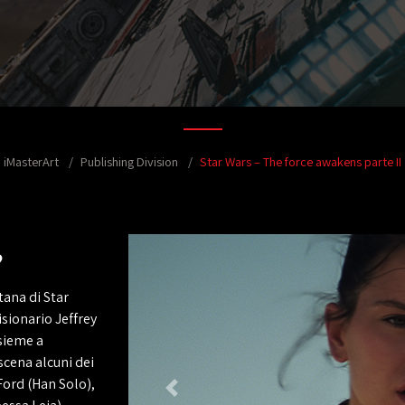
iMasterArt
Publishing Division
Star Wars – The force awakens parte II
?
tana di Star
isionario Jeffrey
sieme a
scena alcuni dei
 Ford (Han Solo),