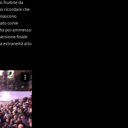
o fruibile da
luo ricordare che
e nascono
egato come
, ha poi ammesso
versione finale
a estraneità allo