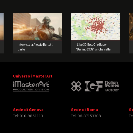
Intervista a Alessio Bertotti
I Like 3D Best Of e Bacon
parte II
“Berlino 1938” anche nelle
Edicole della Lombardia
Universo iMasterArt
Sede di Genova
Sede di Roma
S
Tel: 010-9861113
Tel: 06-87153308
Te