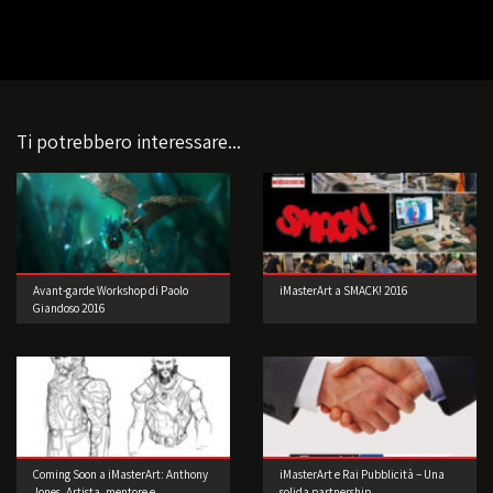
Ti potrebbero interessare...
Avant-garde Workshop di Paolo
iMasterArt a SMACK! 2016
Giandoso 2016
Coming Soon a iMasterArt: Anthony
iMasterArt e Rai Pubblicità – Una
Jones, Artista, mentore e
solida partnership