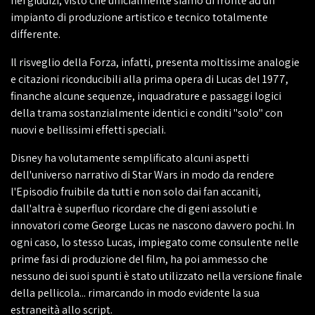
nei giudizi, visto che ufficialmente siamo di fronte ad un
impianto di produzione artistico e tecnico totalmente
differente.
Il risveglio della Forza, infatti, presenta moltissime analogie
e citazioni riconducibili alla prima opera di Lucas del 1977,
finanche alcune sequenze, inquadrature e passaggi logici
della trama sostanzialmente identici e conditi "solo" con
nuovi e bellissimi effetti speciali.
Disney ha volutamente semplificato alcuni aspetti
dell'universo narrativo di Star Wars in modo da rendere
l'Episodio fruibile da tutti e non solo dai fan accaniti,
dall'altra è superfluo ricordare che di geni assoluti e
innovatori come George Lucas ne nascono davvero pochi. In
ogni caso, lo stesso Lucas, impiegato come consulente nelle
prime fasi di produzione del film, ha poi ammesso che
nessuno dei suoi spunti è stato utilizzato nella versione finale
della pellicola... rimarcando in modo evidente la sua
estraneità allo script.