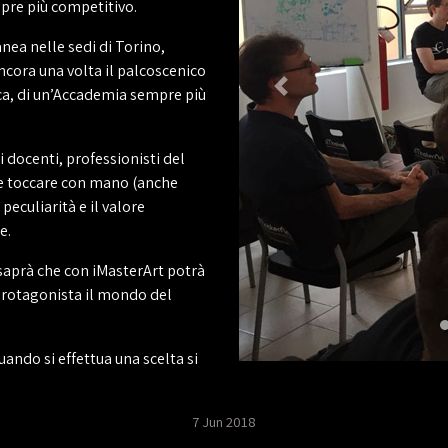
mpre più competitivo.
ea nelle sedi di Torino,
cora una volta il palcoscenico
ica, di un’Accademia sempre più
 docenti, professionisti del
e e toccare con mano (anche
peculiarità e il valore
e.
 saprà che con iMasterArt potrà
 protagonista il mondo del
ando si effettua una scelta si
7 Jun 2018