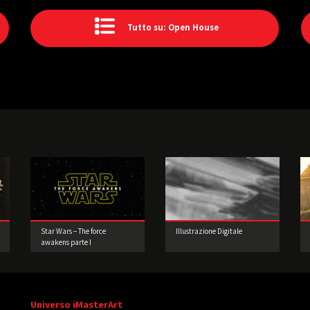
Tutto su: Open House
Star Wars – The force
Illustrazione Digitale
awakens parte I
Universo iMasterArt