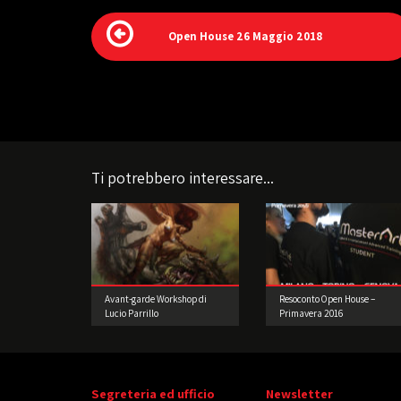
Open House 26 Maggio 2018
Ti potrebbero interessare...
Avant-garde Workshop di
Resoconto Open House –
Lucio Parrillo
Primavera 2016
Segreteria ed ufficio
Newsletter