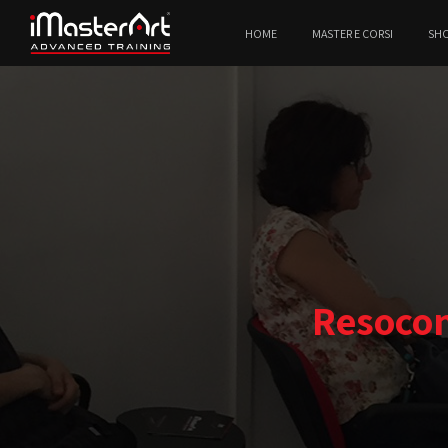
HOME
MASTER E CORSI
SH
Resocon