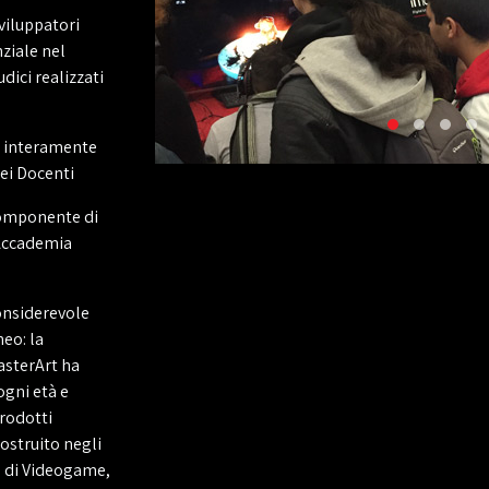
Sviluppatori
nziale nel
dici realizzati
o interamente
dei Docenti
componente di
l'Accademia
onsiderevole
neo: la
asterArt ha
ogni età e
prodotti
ostruito negli
o di Videogame,