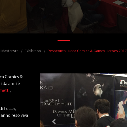
iMasterArt
Exhibition
Resoconto Lucca Comics & Games Heroes 2017
cca Comics &
 da anni è
metti
,
di Lucca,
hanno reso viva