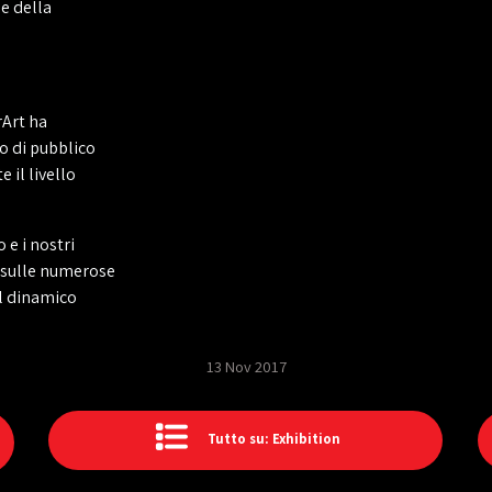
le della
rArt ha
so di pubblico
 il livello
 e i nostri
i sulle numerose
al dinamico
13 Nov 2017
Tutto su: Exhibition