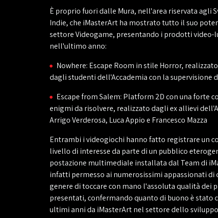
È proprio fuori dalle Mura, nell'area riservata agli 
Indie, che iMasterArt ha mostrato tutto il suo pote
settore Videogame, presentando i prodotti video-lu
nell'ultimo anno:
Nowhere: Escape Room in stile Horror, realizzat
dagli studenti dell'Accademia con la supervisione 
Escape from Salem: Platform 2D con una forte 
enigmi da risolvere, realizzato dagli ex allievi del
Arrigo Verderosa, Luca Appio e Francesco Mazza
Entrambi i videogiochi hanno fatto registrare un c
livello di interesse da parte di un pubblico eteroge
postazione multimediale installata dal Team di iM
infatti permesso ai numerosissimi appassionati di 
genere di toccare con mano l'assoluta qualità dei 
presentati, confermando quanto di buono è stato c
ultimi anni da iMasterArt nel settore dello svilupp