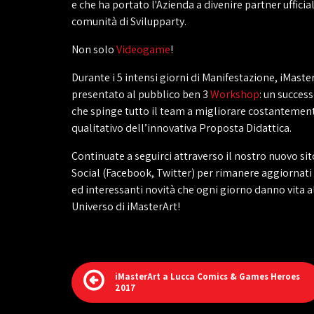
e che ha portato l'Azienda a divenire partner ufficia
comunità di Svilupparty.
Non solo
Videogame
!
Durante i 5 intensi giorni di Manifestazione, iMaste
presentato al pubblico ben 3
Workshop
: un succes
che spinge tutto il team a migliorare costantemente
qualitativo dell’innovativa Proposta Didattica.
Continuate a seguirci attraverso il nostro nuovo sito
Social (Facebook, Twitter) per rimanere aggiornat
ed interessanti novità che ogni giorno danno vita 
Universo di iMasterArt!
iMasterArt a Lucca Comics & Games Heroes
2017