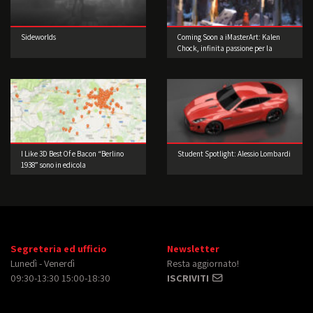
Sideworlds
Coming Soon a iMasterArt: Kalen
Chock, infinita passione per la
Concept Art!
I Like 3D Best Of e Bacon “Berlino
Student Spotlight: Alessio Lombardi
1938” sono in edicola
Segreteria ed ufficio
Newsletter
Lunedì - Venerdì
Resta aggiornato!
09:30-13:30 15:00-18:30
ISCRIVITI