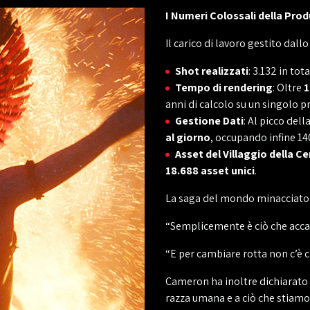
I Numeri Colossali della Pro
Il carico di lavoro gestito dal
Shot realizzati
: 3.132 in tot
Tempo di rendering
: Oltre
1
anni di calcolo su un singolo p
Gestione Dati
: Al picco del
al giorno
, occupando infine 14
Asset del Villaggio della C
18.688 asset unici
.
La saga del mondo minacciato 
“Semplicemente è ciò che accad
“E per cambiare rotta non c’è c
Cameron ha inoltre dichiarato c
razza umana e a ciò che stiamo