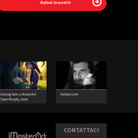
Rafael Grassetti
Coming Soon a iMasterArt:
Matteo Corbi
Tyson Murphy, Lead
Character Artist!
CONTATTACI