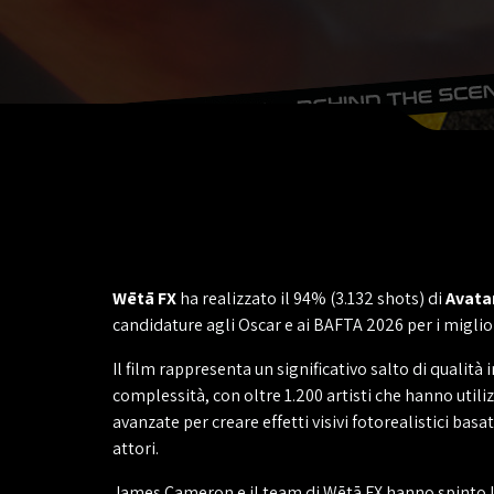
Wētā FX
ha realizzato il 94% (3.132 shots) di
Avatar
candidature agli Oscar e ai BAFTA 2026 per i migliori 
Il film rappresenta un significativo salto di qualità i
complessità, con oltre 1.200 artisti che hanno utili
avanzate per creare effetti visivi fotorealistici bas
attori.
James Cameron e il team di Wētā FX hanno spinto la