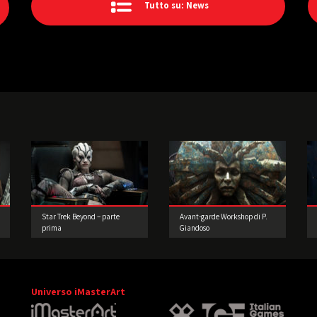
Tutto su: News
Star Trek Beyond – parte
Avant-garde Workshop di P.
prima
Giandoso
Universo iMasterArt