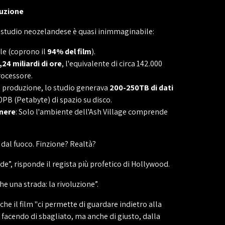
duzione
lo studio neozelandese è quasi inimmaginabile:
ale (coprono il
94% del film
).
,24 miliardi di ore
, l'equivalente di circa 142.000
rocessore.
la produzione, lo studio generava
200-250TB di dati
0PB (Petabyte) di spazio su disco.
enere
: Solo l'ambiente dell'Ash Village comprende
dal fuoco. Finzione? Realtà?
e”, risponde il regista più profetico di Hollywood.
he una strada: la rivoluzione”.
he il film "ci permette di guardare indietro alla
 facendo di sbagliato, ma anche di giusto, dalla