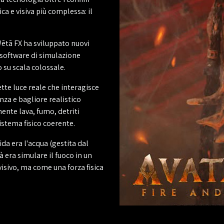
ca e visiva più complessa: il
Wētā FX ha sviluppato nuovi
o software di simulazione
 su scala colossale.
ette luce reale che interagisce
enza e bagliore realistico
ente lava, fumo, detriti
sistema fisico coerente.
ida era l'acqua (gestita dal
à era simulare il fuoco in un
sivo, ma come una forza fisica