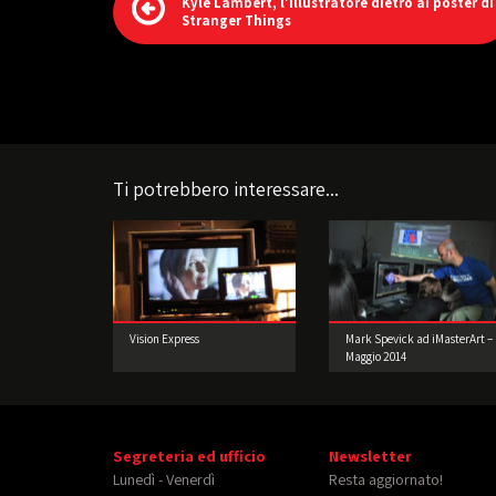
Kyle Lambert, l’illustratore dietro ai poster di
Stranger Things
Ti potrebbero interessare...
Vision Express
Mark Spevick ad iMasterArt –
Maggio 2014
Segreteria ed ufficio
Newsletter
Lunedì - Venerdì
Resta aggiornato!