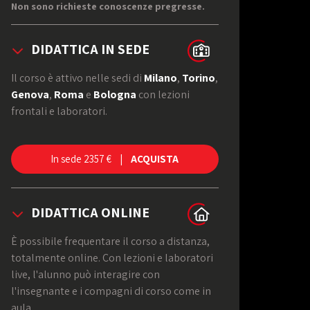
Non sono richieste conoscenze pregresse.
DIDATTICA IN SEDE
Il corso è attivo nelle sedi di
Milano
,
Torino
,
Genova
,
Roma
e
Bologna
con lezioni
frontali e laboratori.
In sede 2357 € |
ACQUISTA
TERMINI E
CONDIZIONI
DIDATTICA ONLINE
È possibile frequentare il corso a distanza,
totalmente online. Con lezioni e laboratori
live, l'alunno può interagire con
l'insegnante e i compagni di corso come in
aula.