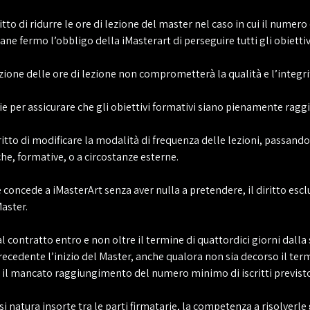
ritto di ridurre le ore di lezione del master nel caso in cui il numero 
ane fermo l’obbligo della iMasterart di perseguire tutti gli obiettivi
duzione delle ore di lezione non comprometterà la qualità e l’inte
ie per assicurare che gli obiettivi formativi siano pienamente raggi
iritto di modificare la modalità di frequenza delle lezioni, passando 
che, formative, o a circostanze esterne.
e concede a iMasterArt senza aver nulla a pretendere, il diritto escl
Master.
al contratto entro e non oltre il termine di quattordici giorni dalla
precedente l’inizio del Master, anche qualora non sia decorso il ter
il mancato raggiungimento del numero minimo di iscritti previsto 
asi natura insorte tra le parti firmatarie, la competenza a risolverle