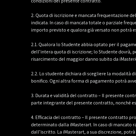
condizioni del presente contratto.
2. Quota di iscrizione e mancata frequentazione del
indicata. In caso di mancata totale o parziale frequ
importo previsto e qualora già versato non potrà ess
2.1. Qualora lo Studente abbia optato per il paga
dell’intera quota di iscrizione; lo Studente dovrà, 
risarcimento del maggior danno subito da iMasterA
2.2. Lo studente dichiara di scegliere la modalità 
bonifico. Ogni altra forma di pagamento potrà avv
3. Durata e validità del contratto – Il presente con
parte integrante del presente contratto, nonché e
4. Efficacia del contratto – Il presente contratto p
determinato dalla iMasterart. In caso di mancato 
dall’iscritto. La iMasterart, a sua discrezione, pot