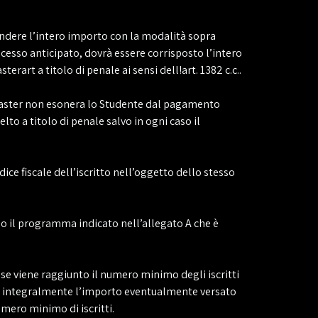
pondere l’intero importo con la modalità sopra
ecesso anticipato, dovrà essere corrisposto l’intero
art a titolo di penale ai sensi dell!art. 1382 c.c..
 Master non esonera lo Studente dal pagamento
to a titolo di penale salvo in ogni caso il
ce fiscale dell’iscritto nell’oggetto dello stesso
ndo il programma indicato nell’allegato A che è
 se viene raggiunto il numero minimo degli iscritti
rà integralmente l’importo eventualmente versato
umero minimo di iscritti.