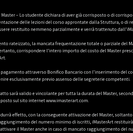
 Master – Lo studente dichiara di aver già corrisposto o di corris
entazione delle lezioni del corso approntate dalla Struttura, o di r
ere restituito nemmeno parzialmente e verrà trattenuto dall’iMaster
mento rateizzato, la mancata frequentazione totale o parziale del
pertanto, corrispondere l’intero importo del costo del Master prescel
rt.
di pagamento attraverso Bonifico Bancario con l’inserimento del codi
enire esclusivamente previo assenso delle segreterie competenti.
tratto sarà valido e vincolante per tutta la durata del Master, seco
sposto sul sito internet www.imasterart.com.
rodurrà effetto, con la conseguente attivazione del Master, soltanto
raggiungimento del numero minimo di iscritti, iMasterArt restitui
rà attivare il Master anche in caso di mancato raggiungimento del n