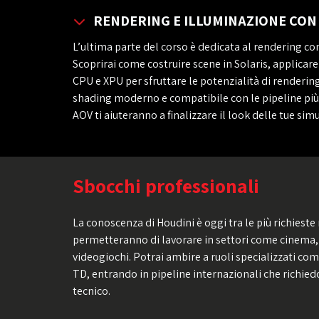
RENDERING E ILLUMINAZIONE CO
L’ultima parte del corso è dedicata al rendering co
Scoprirai come costruire scene in Solaris, applicar
CPU e XPU per sfruttare le potenzialità di renderin
shading moderno e compatibile con le pipeline più
AOV ti aiuteranno a finalizzare il look delle tue si
Sbocchi professionali
La conoscenza di Houdini è oggi tra le più richieste
permetteranno di lavorare in settori come cinema, 
videogiochi. Potrai ambire a ruoli specializzati come
TD, entrando in pipeline internazionali che richied
tecnico.