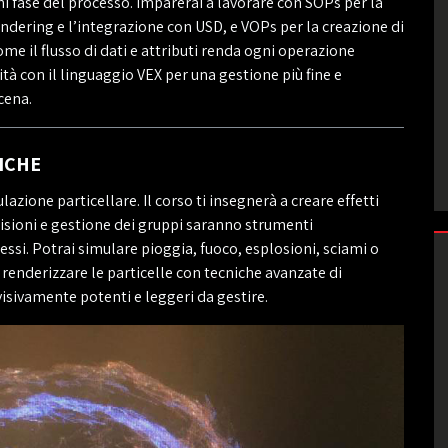
i fase del processo. Imparerai a lavorare con SOPs per la
ndering e l’integrazione con USD, e VOPs per la creazione di
e il flusso di dati e attributi renda ogni operazione
arità con il linguaggio VEX per una gestione più fine e
cena.
ICHE
azione particellare. Il corso ti insegnerà a creare effetti
llisioni e gestione dei gruppi saranno strumenti
si. Potrai simulare pioggia, fuoco, esplosioni, sciami o
renderizzare le particelle con tecniche avanzate di
 visivamente potenti e leggeri da gestire.