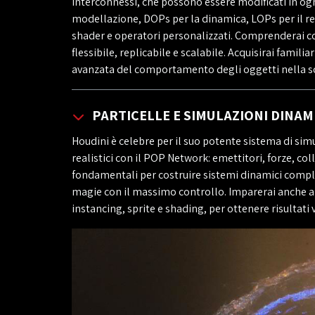
interconnessi, che possono essere modificati in ogn
modellazione, DOPs per la dinamica, LOPs per il re
shader e operatori personalizzati. Comprenderai com
flessibile, replicabile e scalabile. Acquisirai famili
avanzata del comportamento degli oggetti nella s
PARTICELLE E SIMULAZIONI DINAM
Houdini è celebre per il suo potente sistema di simul
realistici con il POP Network: emettitori, forze, co
fondamentali per costruire sistemi dinamici comples
magie con il massimo controllo. Imparerai anche a 
instancing, sprite e shading, per ottenere risultati