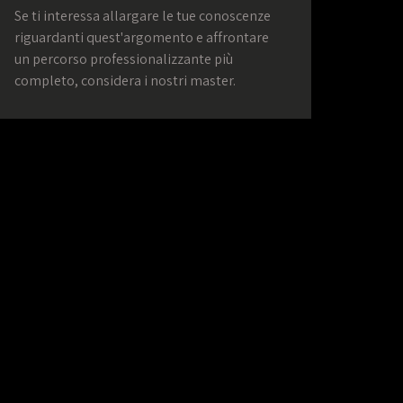
Se ti interessa allargare le tue conoscenze
riguardanti quest'argomento e affrontare
un percorso professionalizzante più
completo, considera i nostri master.