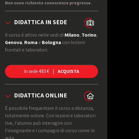
Non sono richieste conoscenze pregresse.
DIDATTICA IN SEDE
Il corso è attivo nelle sedi di
Milano
,
Torino
,
Genova
,
Roma
e
Bologna
con lezioni
frontali e laboratori.
In sede 483 € |
ACQUISTA
TERMINI E
CONDIZIONI
DIDATTICA ONLINE
È possibile frequentare il corso a distanza,
totalmente online. Con lezioni e laboratori
live, l'alunno può interagire con
l'insegnante e i compagni di corso come in
aula.