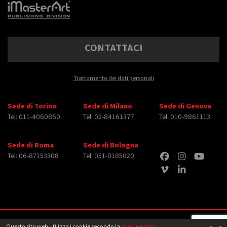
CONTATTACI
Trattamento dei dati personali
Sede di Torino
Sede di Milano
Sede di Genova
Tel: 011-4060860
Tel: 02-84161377
Tel: 010-9861113
Sede di Roma
Sede di Bologna
Tel: 06-87153308
Tel: 051-0185020
Copyright © 2026 iMasterArt S.r.l. ‐ All rights reserved. Tutti i diritti relativi ad
Questo sito web utilizza i cookie secondo la
cookie policy
.