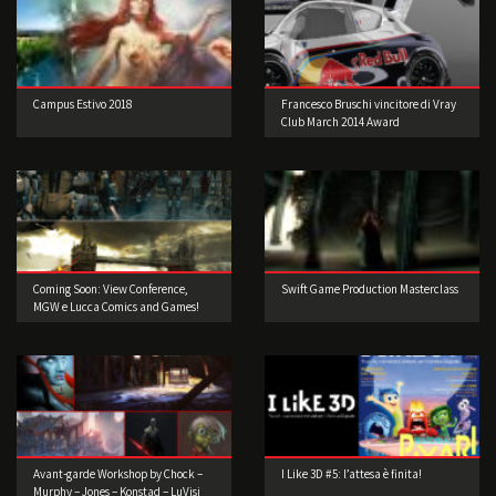
Campus Estivo 2018
Francesco Bruschi vincitore di Vray
Club March 2014 Award
Coming Soon: View Conference,
Swift Game Production Masterclass
MGW e Lucca Comics and Games!
Avant-garde Workshop by Chock –
I Like 3D #5: l’attesa è finita!
Murphy – Jones – Konstad – LuVisi