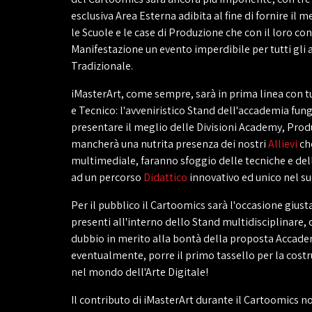
esclusiva Area Esterna adibita al fine di fornire il mer
le Scuole e le case di Produzione che con il loro c
Manifestazione un evento imperdibile per tutti gli a
Tradizionale.
iMasterArt, come sempre, sarà in prima linea con tu
e Tecnico: l'avveniristico Stand dell'accademia fun
presentare il meglio delle Divisioni Academy, Prod
mancherà una nutrita presenza dei nostri
Allievi
che
multimediale, faranno sfoggio delle tecniche e de
ad un percorso
Didattico
innovativo ed unico nel s
Per il pubblico il Cartoomics sarà l'occasione giust
presenti all'interno dello Stand multidisciplinare, 
dubbio in merito alla bontà della proposta Accadem
eventualmente, porre il primo tassello per la costr
nel mondo dell'Arte Digitale!
Il contributo di iMasterArt durante il Cartoomics no