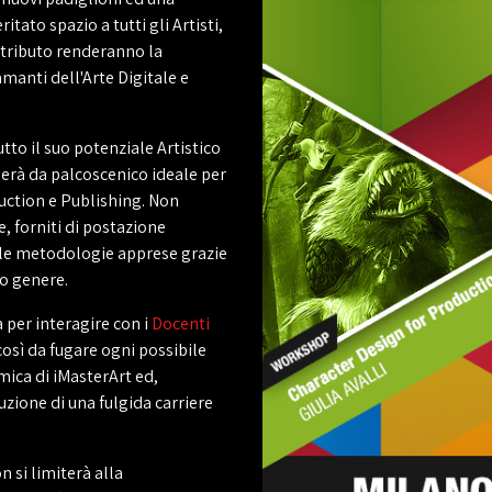
itato spazio a tutti gli Artisti,
ontributo renderanno la
manti dell'Arte Digitale e
tto il suo potenziale Artistico
gerà da palcoscenico ideale per
uction e Publishing. Non
, forniti di postazione
lle metodologie apprese grazie
uo genere.
a per interagire con i
Docenti
così da fugare ogni possibile
ica di iMasterArt ed,
uzione di una fulgida carriere
n si limiterà alla