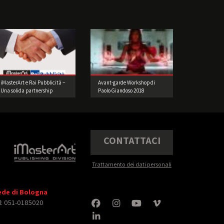
iMasterArt e Rai Pubblicità –
Avant-garde Workshop di
Una solida partnership
Paolo Giandoso 2018
CONTATTACI
Trattamento dei dati personali
ede di Bologna
l: 051-0185020