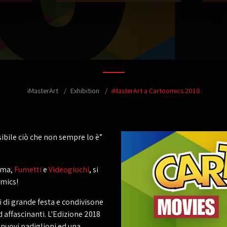
iMasterArt
Exhibition
iMasterArt a Cartoomics 2018
sibile ciò che non sempre lo è”
nema,
Fumetti
e
Videogiochi
, si
omics!
i di grande festa e condivisone
d affascinanti. L'Edizione 2018
nuovi padiglioni ed una