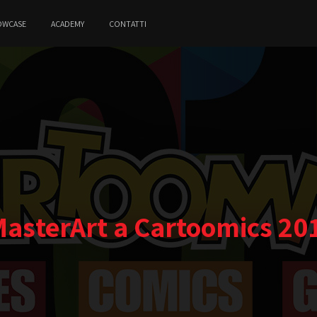
OWCASE
ACADEMY
CONTATTI
MasterArt a Cartoomics 20