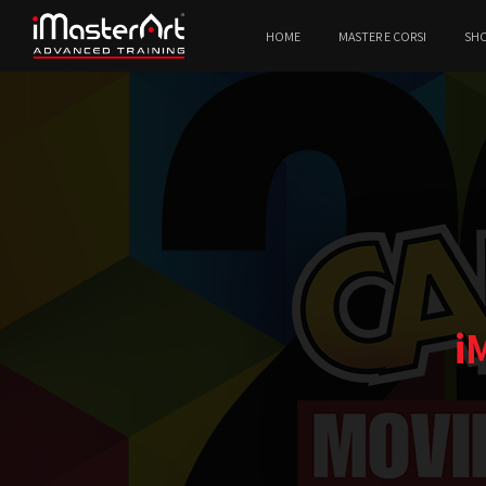
HOME
MASTER E CORSI
SH
i