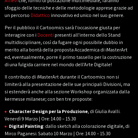
Allievi
che, forniti di postazione multimediale, faranno
sfoggio delle tecniche e delle metodologie apprese grazie ad
un percorso
Didattico
innovativo ed unico nel suo genere.
Per il pubblico il Cartoomics sarà l'occasione giusta per
interagire con i
Docenti
presenti all'interno dello Stand
multidisciplinare, così da fugare ogni possibile dubbio in
merito alla bontà della proposta Accademica di iMasterArt
ed, eventualmente, porre il primo tassello per la costruzione
di una fulgida carriere nel mondo dell'Arte Digitale!
Il contributo di iMasterArt durante il Cartoomics non si
limiterà alla presentazione delle sue principali Divisioni, ma
si estenderà anche alla sezione Workshop organizzata dalla
kermesse milanese; con ben tre proposte:
Character Design per la Produzione
, di Giulia Avalli.
Venerdì 9 Marzo | Ore: 14.00 – 15.30
Digital Painting
: dallo sketch alla colorazione digitale, di
Mirco Paganesi. Sabato 10 Marzo | Ore: 14.00 – 15.30