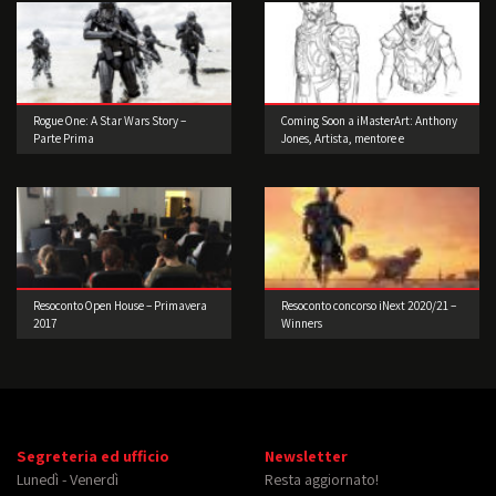
Rogue One: A Star Wars Story –
Coming Soon a iMasterArt: Anthony
Parte Prima
Jones, Artista, mentore e
imprenditore!
Resoconto Open House – Primavera
Resoconto concorso iNext 2020/21 –
2017
Winners
Segreteria ed ufficio
Newsletter
Lunedì - Venerdì
Resta aggiornato!