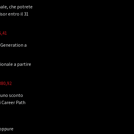
nale, che potrete
sor entro il 31
5,41
 Generation a
ionale a partire
.880,92
to uno sconto
i Career Path
oppure