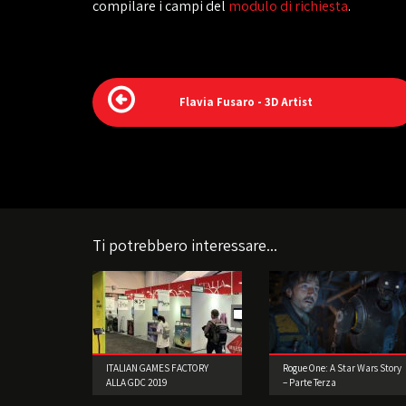
compilare i campi del
modulo di richiesta
.
Flavia Fusaro - 3D Artist
Ti potrebbero interessare...
ITALIAN GAMES FACTORY
Rogue One: A Star Wars Story
ALLA GDC 2019
– Parte Terza