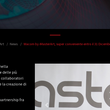
Art
News
Wacom by iMasterArt, super conveniente entro il 31 Dicemb
nella
e delle più
i collaboratori
 la creazione di
partnership fra