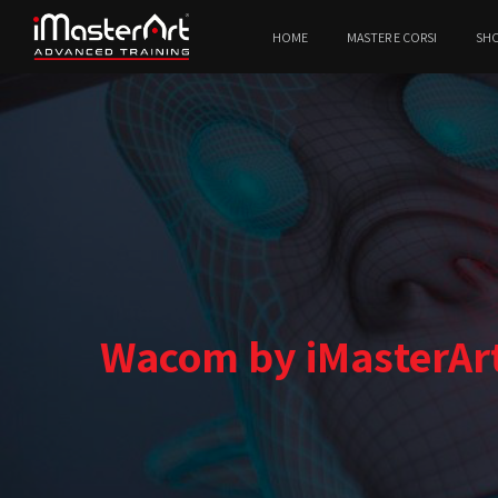
HOME
MASTER E CORSI
SH
Wacom by iMasterArt,