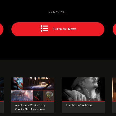
27 Nov 2015
Tutto su: News
Avant-garde Workshop by
Joseph “eon” Viglioglia
Chock – Murphy – Jones –
Konstad – LuVisi (Concept