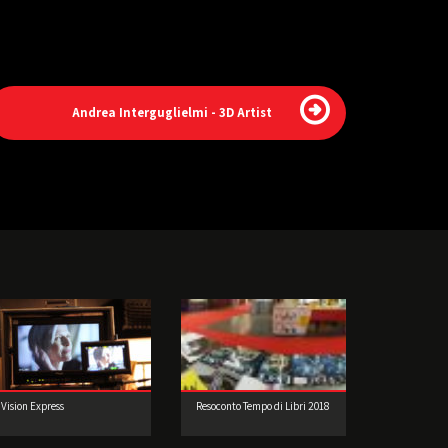
Andrea Interguglielmi - 3D Artist
Vision Express
Resoconto Tempo di Libri 2018