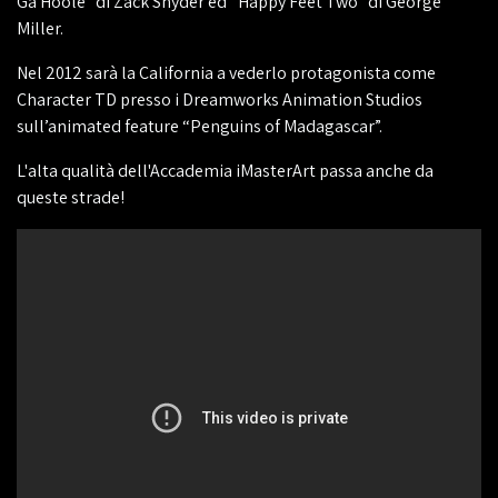
Ga'Hoole” di Zack Snyder ed “Happy Feet Two” di George
Miller.
Nel 2012 sarà la California a vederlo protagonista come
Character TD presso i Dreamworks Animation Studios
sull’animated feature “Penguins of Madagascar”.
L'alta qualità dell'Accademia iMasterArt passa anche da
queste strade!