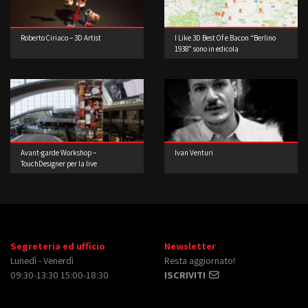
Roberto Ciriaco – 3D Artist
I Like 3D Best Of e Bacon “Berlino
1938” sono in edicola
Avant-garde Workshop –
Ivan Venturi
TouchDesigner per la live
performance 2° edizione
Segreteria ed ufficio
Newsletter
Lunedì - Venerdì
Resta aggiornato!
09:30-13:30 15:00-18:30
ISCRIVITI