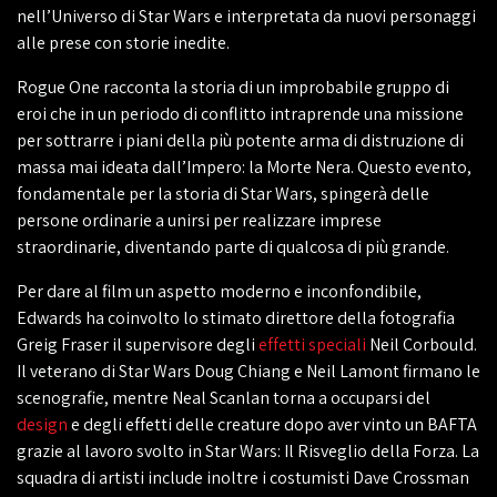
nell’Universo di Star Wars e interpretata da nuovi personaggi
alle prese con storie inedite.
Rogue One racconta la storia di un improbabile gruppo di
eroi che in un periodo di conflitto intraprende una missione
per sottrarre i piani della più potente arma di distruzione di
massa mai ideata dall’Impero: la Morte Nera. Questo evento,
fondamentale per la storia di Star Wars, spingerà delle
persone ordinarie a unirsi per realizzare imprese
straordinarie, diventando parte di qualcosa di più grande.
Per dare al film un aspetto moderno e inconfondibile,
Edwards ha coinvolto lo stimato direttore della fotografia
Greig Fraser il supervisore degli
effetti speciali
Neil Corbould.
Il veterano di Star Wars Doug Chiang e Neil Lamont firmano le
scenografie, mentre Neal Scanlan torna a occuparsi del
design
e degli effetti delle creature dopo aver vinto un BAFTA
grazie al lavoro svolto in Star Wars: Il Risveglio della Forza. La
squadra di artisti include inoltre i costumisti Dave Crossman