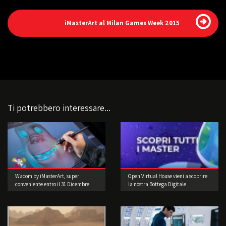
iMasterArt al Milan Games Week 2015
Ti potrebbero interessare...
Wacom by iMasterArt, super
Open Virtual House vieni a scoprire
conveniente entro il 31 Dicembre
la nostra Bottega Digitale
2015!