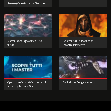
Servolo (Venezia) per la Biennale di
Architettura!
Master in Coding: codifica il tuo
Ivan Venturi (IV Production)
futuro.
incontra iMasterArt
Open House On site & On line per gli
Swift Game Design Masterclass
artisti digitali Next Gen