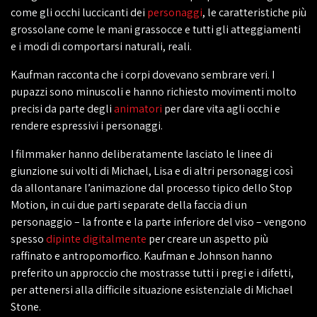
come gli occhi luccicanti dei
personaggi
, le caratteristiche più
grossolane come le mani grassocce e tutti gli atteggiamenti
e i modi di comportarsi naturali, reali.
Kaufman racconta che i corpi dovevano sembrare veri. I
pupazzi sono minuscoli e hanno richiesto movimenti molto
precisi da parte degli
animatori
per dare vita agli occhi e
rendere espressivi i personaggi.
I filmmaker hanno deliberatamente lasciato le linee di
giunzione sui volti di Michael, Lisa e di altri personaggi così
da allontanare l’animazione dal processo tipico dello Stop
Motion, in cui due parti separate della faccia di un
personaggio – la fronte e la parte inferiore del viso – vengono
spesso
dipinte digitalmente
per creare un aspetto più
raffinato e antropomorfico. Kaufman e Johnson hanno
preferito un approccio che mostrasse tutti i pregi e i difetti,
per attenersi alla difficile situazione esistenziale di Michael
Stone.