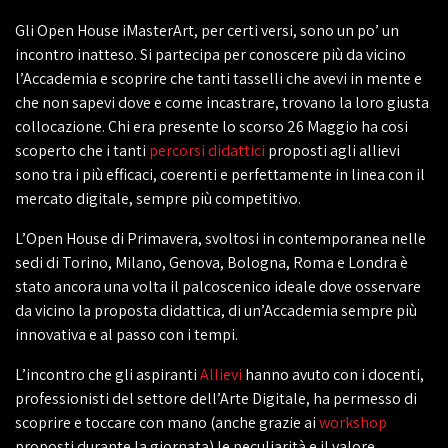
Gli Open House iMasterArt, per certi versi, sono un po’ un
incontro inatteso. Si partecipa per conoscere più da vicino
l’Accademia e scoprire che tanti tasselli che avevi in mente e
che non sapevi dove e come incastrare, trovano la loro giusta
collocazione. Chi era presente lo scorso 26 Maggio ha cosi
scoperto che i tanti
percorsi didattici
proposti agli allievi
sono tra i più efficaci, coerenti e perfettamente in linea con il
mercato digitale, sempre più competitivo.
L’Open House di Primavera, svoltosi in contemporanea nelle
sedi di Torino, Milano, Genova, Bologna, Roma e Londra è
stato ancora una volta il palcoscenico ideale dove osservare
da vicino la proposta didattica, di un’Accademia sempre più
innovativa e al passo con i tempi.
L’incontro che gli aspiranti
Allievi
hanno avuto con i docenti,
professionisti del settore dell’Arte Digitale, ha permesso di
scoprire e toccare con mano (anche grazie ai
workshop
proposti durante la giornata) le peculiarità e il valore