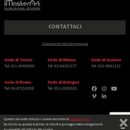
CONTATTACI
Trattamento dei dati personali
Sede di Torino
Sede di Milano
Sede di Genova
Tel: 011-4060860
Tel: 02-84161377
Tel: 010-9861113
Sede di Roma
Sede di Bologna
Tel: 06-87153308
Tel: 051-0185020
×
Questo sito web utilizza i cookie secondo la
cookie policy
.
Se clicchi su questo banner, lo chiudi o prosegui nella navigazione
Copyright © 2026 iMasterArt S.r.l. ‐ All rights reserved. Tutti i diritti relativi ad
acconsenti all'utilizzo dei cookie.