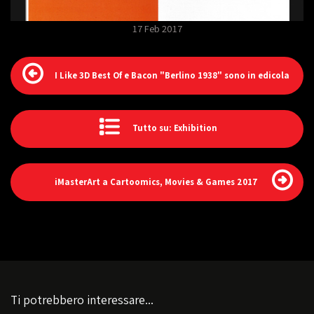
17 Feb 2017
I Like 3D Best Of e Bacon "Berlino 1938" sono in edicola
Tutto su: Exhibition
iMasterArt a Cartoomics, Movies & Games 2017
Ti potrebbero interessare...