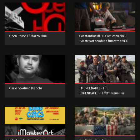
Open House 17 Marzo 2018
Constantine di DC Comics su NBC:
iMasterArt combina fumetto e VFX
Carlo Ivo Alimo Bianchi
I MERCENARI 3 – THE
EXPENDABLES: Effetti visuali in
scene reali