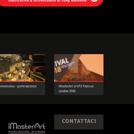
illustrative d’oltreoceano di Joey Guidone
Anomalisa – parte seconda
iMasterArt al VFX Festival
London 2018
CONTATTACI