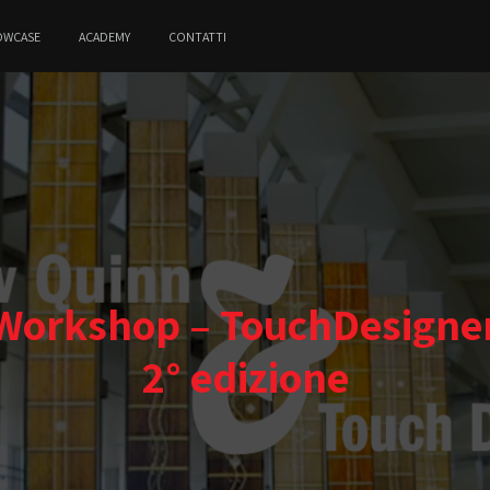
OWCASE
ACADEMY
CONTATTI
Workshop – TouchDesigner 
2° edizione