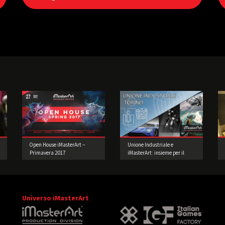
Open House iMasterArt –
Unione Industriale e
Primavera 2017
iMasterArt: insieme per il
futuro dei nostri studenti.
Universo iMasterArt