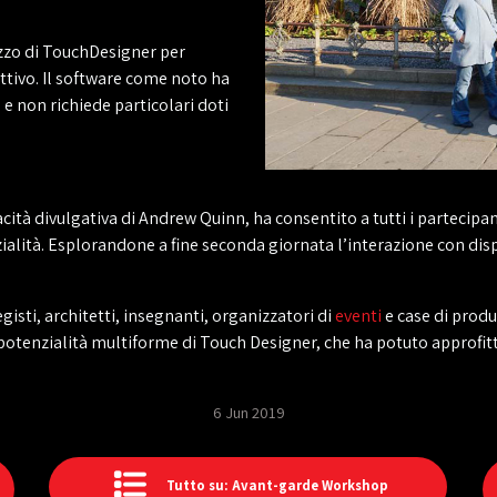
izzo di TouchDesigner per
attivo. Il software come noto ha
 e non richiede particolari doti
cità divulgativa di Andrew Quinn, ha consentito a tutti i partecipanti
ialità. Esplorandone a fine seconda giornata l’interazione con dis
isti, architetti, insegnanti, organizzatori di
eventi
e case di produ
potenzialità multiforme di Touch Designer, che ha potuto approfi
6 Jun 2019
Tutto su: Avant-garde Workshop