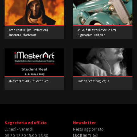
Ivan Venturi (IV Production)
4° Galà iMasterArt delle Arti
incontra iMasterArt
Figurative Digitali e
dell’Intrattenimento: Accendiamo i
motori.
iMasterArt 2015 Student Reel
Joseph “eon” Viglioglia
Segreteria ed ufficio
Newsletter
Lunedì - Venerdì
Resta aggiornato!
09:30-13:30 15:00-18:30
ISCRIVITI